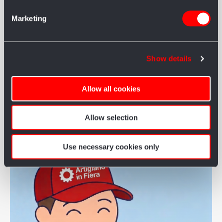
SCOOTER
Marketing
Puoi contattare Mobility Center per il noleggio di scooter
elettrici e carrozzine manuali:
SITO WEB:
www.mobilitycenter.it
Show details
EMAIL:
info@mobilitycenter.it
Allow all cookies
ACCESSO RISERVATO: CLICCA QUI
Allow selection
Use necessary cookies only