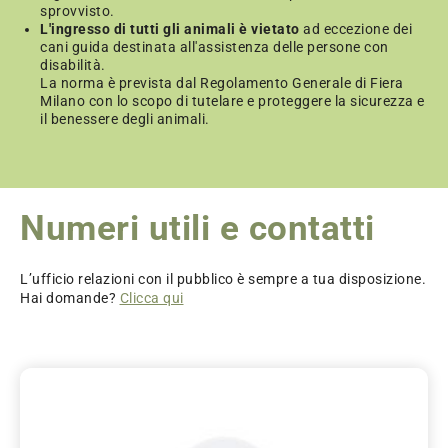
imballaggio e gestione dei prodotti acquistati durante
Anteprima d’Estate, con successivo affidamento al
sprovvisto.
Anteprima d’Estate, con successivo affidamento al
L'ingresso di tutti gli animali è vietato
ad eccezione dei
corriere per l’invio all’indirizzo indicato. Eventuali
corriere per l’invio all’indirizzo indicato. Eventuali
cani guida destinata all'assistenza delle persone con
supplementi o casistiche particolari saranno
supplementi o casistiche particolari saranno
disabilità.
comunicati dal personale del desk prima della
comunicati dal personale del desk prima della
La norma è prevista dal Regolamento Generale di Fiera
conferma del servizio.
conferma del servizio.
Milano con lo scopo di tutelare e proteggere la sicurezza e
il benessere degli animali.
Numeri utili e contatti
L’ufficio relazioni con il pubblico è sempre a tua disposizione.
Hai domande?
Clicca qui