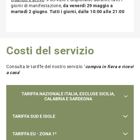
giorni di manifestazione,
da venerdì 29 maggio a
martedì 2 giugno
.
Tutti i giorni, dalle 10:00 alle 21:00
Costi del servizio
Consulta le tariffe del nostro servizio "
compra in fiera e ricevi
a casa
"
TARIFFA NAZIONALE ITALIA, ESCLUSE SICILIA,
CALABRIA E SARDEGNA
TARIFFA SUD E ISOLE
0-2 kg ->
€ 9,00
2-5 kg ->
€10,50
TARIFFA EU - ZONA 1*
Sicilia, Calabria e Sardegna
5-10 kg*->
€11,50