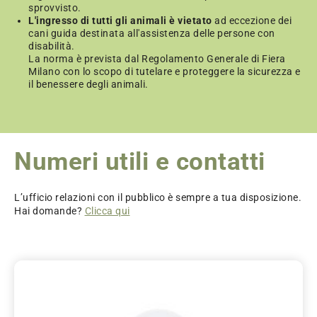
imballaggio e gestione dei prodotti acquistati durante
Anteprima d’Estate, con successivo affidamento al
sprovvisto.
Anteprima d’Estate, con successivo affidamento al
L'ingresso di tutti gli animali è vietato
ad eccezione dei
corriere per l’invio all’indirizzo indicato. Eventuali
corriere per l’invio all’indirizzo indicato. Eventuali
cani guida destinata all'assistenza delle persone con
supplementi o casistiche particolari saranno
supplementi o casistiche particolari saranno
disabilità.
comunicati dal personale del desk prima della
comunicati dal personale del desk prima della
La norma è prevista dal Regolamento Generale di Fiera
conferma del servizio.
conferma del servizio.
Milano con lo scopo di tutelare e proteggere la sicurezza e
il benessere degli animali.
Numeri utili e contatti
L’ufficio relazioni con il pubblico è sempre a tua disposizione.
Hai domande?
Clicca qui