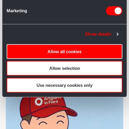
SCOOTER
Marketing
Puoi contattare Mobility Center per il noleggio di scooter
elettrici e carrozzine manuali:
SITO WEB:
www.mobilitycenter.it
Show details
EMAIL:
info@mobilitycenter.it
Allow all cookies
ACCESSO RISERVATO: CLICCA QUI
Allow selection
Use necessary cookies only