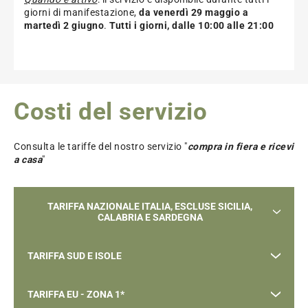
giorni di manifestazione,
da venerdì 29 maggio a
martedì 2 giugno
.
Tutti i giorni, dalle 10:00 alle 21:00
Costi del servizio
Consulta le tariffe del nostro servizio "
compra in fiera e ricevi
a casa
"
TARIFFA NAZIONALE ITALIA, ESCLUSE SICILIA,
CALABRIA E SARDEGNA
TARIFFA SUD E ISOLE
0-2 kg ->
€ 9,00
2-5 kg ->
€10,50
TARIFFA EU - ZONA 1*
Sicilia, Calabria e Sardegna
5-10 kg*->
€11,50